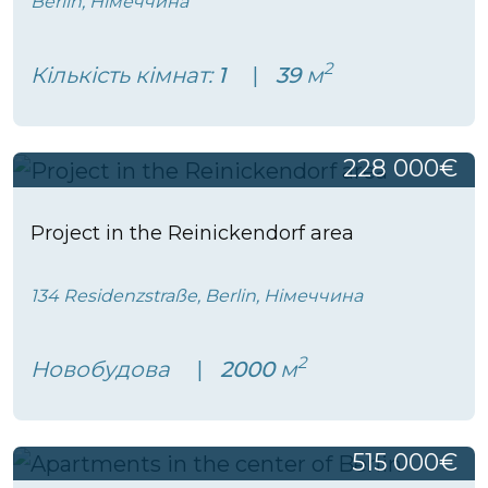
Berlin, Німеччина
2
Кількість кімнат:
1
39
м
228 000€
Project in the Reinickendorf area
134 Residenzstraße, Berlin, Німеччина
2
Новобудова
2000
м
515 000€