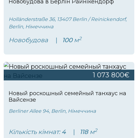
Новобудова в Берлін Райнікендорф
Holländerstraße 36, 13407 Berlin / Reinickendorf,
Berlin, Німеччина
2
Новобудова
100
м
1 073 800€
Новый роскошный семейный танхаус на
Вайсензе
Berliner Allee 94, Berlin, Німеччина
2
Кількість кімнат:
4
118
м