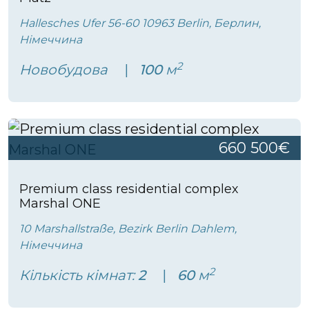
Hallesches Ufer 56-60 10963 Berlin, Берлин,
Німеччина
2
Новобудова
100
м
660 500€
Premium class residential complex
Marshal ONE
10 Marshallstraße, Bezirk Berlin Dahlem,
Німеччина
2
Кількість кімнат:
2
60
м