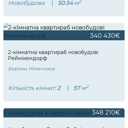
2
Новобудова
50.54
м
340 430€
2-кімнатна квартираб новобудові
Рейнікендорф
Берлин, Німеччина
2
Кількість кімнат:
2
57
м
348 210€