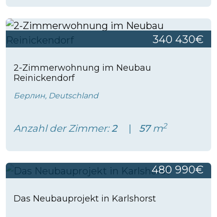
340 430€
2-Zimmerwohnung im Neubau
Reinickendorf
Берлин, Deutschland
2
Anzahl der Zimmer:
2
57
m
480 990€
Das Neubauprojekt in Karlshorst