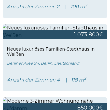
2
Anzahl der Zimmer:
2
100
m
1 073 800€
Neues luxuriöses Familien-Stadthaus in
Weißen
Berliner Allee 94, Berlin, Deutschland
2
Anzahl der Zimmer:
4
118
m
850 000€