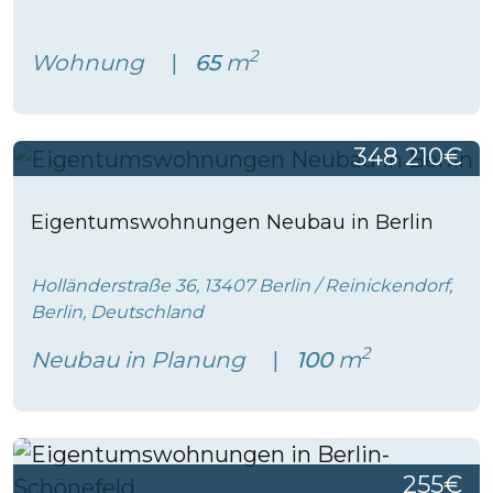
2
Wohnung
65
m
348 210€
Eigentumswohnungen Neubau in Berlin
Holländerstraße 36, 13407 Berlin / Reinickendorf,
Berlin, Deutschland
2
Neubau in Planung
100
m
255€