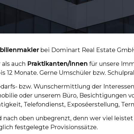
bilienmakler
bei Dominart Real Estate GmbH 
 als auch
Praktikanten/innen
für unsere Imm
s 12 Monate. Gerne Umschüler bzw. Schulprakt
edarfs- bzw. Wunschermittlung der Interesse
obilie oder unserem Büro, Besichtigungen v
igkeit, Telefondienst, Exposéerstellung, Ter
nach oben unbegrenzt, denn wer viel leistet s
aglich festgelegte Provisionssätze.