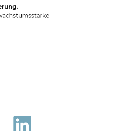
erung.
n wachstumsstarke