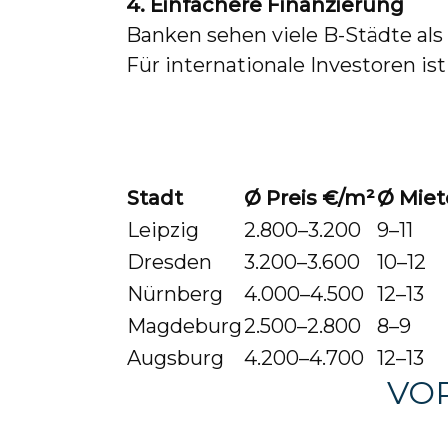
4. Einfachere Finanzierung
Banken sehen viele B-Städte als 
Für internationale Investoren is
Stadt
Ø Preis €/m²
Ø Miet
Leipzig
2.800–3.200
9–11
Dresden
3.200–3.600
10–12
Nürnberg
4.000–4.500
12–13
Magdeburg
2.500–2.800
8–9
Augsburg
4.200–4.700
12–13
VOR