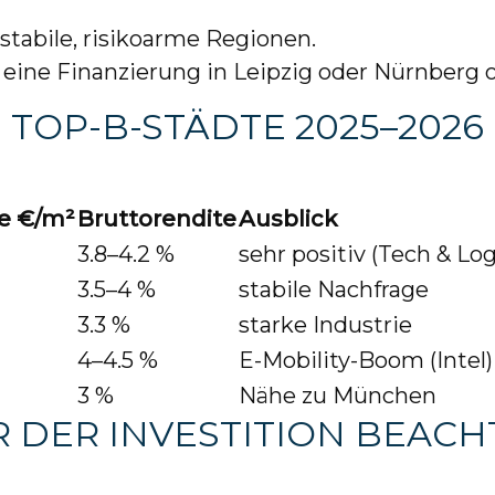
stabile, risikoarme Regionen.
t eine Finanzierung in Leipzig oder Nürnberg o
TOP-B-STÄDTE 2025–2026
e €/m²
Bruttorendite
Ausblick
3.8–4.2 %
sehr positiv (Tech & Log
3.5–4 %
stabile Nachfrage
3.3 %
starke Industrie
4–4.5 %
E-Mobility-Boom (Intel)
3 %
Nähe zu München
 DER INVESTITION BEAC