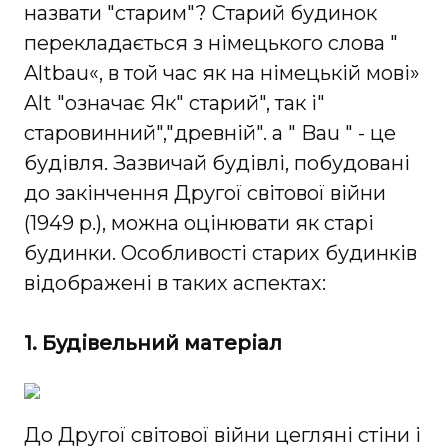
назвати "старим"? Старий будинок
перекладається з німецького слова "
Altbau«, в той час як на німецькій мові»
Alt "означає Як" старий", так і"
старовинний","древній". а " Bau " - це
будівля. Зазвичай будівлі, побудовані
до закінчення Другої світової війни
(1949 р.), можна оцінювати як старі
будинки. Особливості старих будинків
відображені в таких аспектах:
1. Будівельний матеріал
До Другої світової війни цегляні стіни і