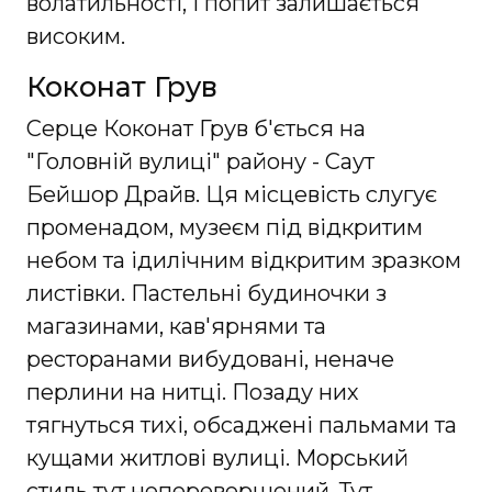
волатильності, і попит залишається
високим.
Коконат Грув
Серце Коконат Грув б'ється на
"Головній вулиці" району - Саут
Бейшор Драйв. Ця місцевість слугує
променадом, музеєм під відкритим
небом та ідилічним відкритим зразком
листівки. Пастельні будиночки з
магазинами, кав'ярнями та
ресторанами вибудовані, неначе
перлини на нитці. Позаду них
тягнуться тихі, обсаджені пальмами та
кущами житлові вулиці. Морський
стиль тут неперевершений. Тут