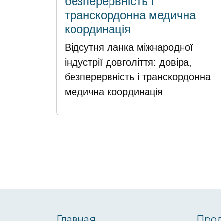
безперервність і
транскордонна медична
координація
Відсутня ланка міжнародної
індустрії довголіття: довіра,
безперервність і транскордонна
медична координація
Главная
Прод