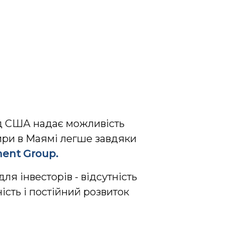
д США надає можливість
ири в Маямі легше завдяки
ent Group.
я інвесторів - відсутність
ість і постійний розвиток