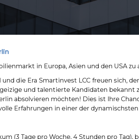
lin
ilienmarkt in Europa, Asien und den USA zu 
nd die Era Smartinvest LCC freuen sich, den
eizige und talentierte Kandidaten bekannt z
rlin absolvieren möchten! Dies ist Ihre Chanc
olle Erfahrungen in einer der dynamischste
um (3 Tage pro Woche, 4 Stunden pro Tag), b