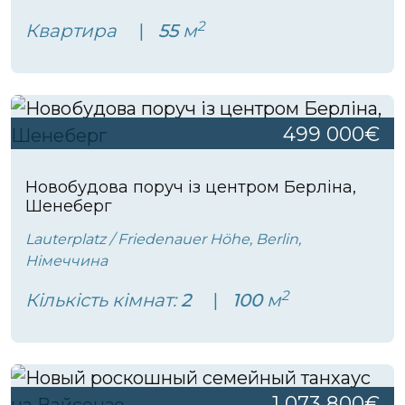
2
Квартира
55
м
499 000€
Новобудова поруч із центром Берліна,
Шенеберг
Lauterplatz / Friedenauer Höhe, Berlin,
Німеччина
2
Кількість кімнат:
2
100
м
1 073 800€