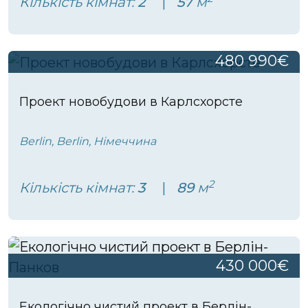
Кількість кімнат:
2
57
м
480 990€
Проект новобудови в Карлсхорсте
Berlin, Berlin, Німеччина
2
Кількість кімнат:
3
89
м
430 000€
Екологічно чистий проект в Берлін-