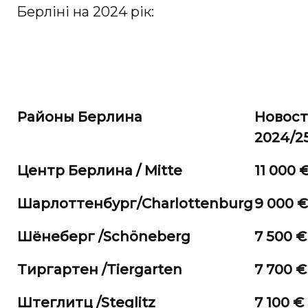
Берліні на 2024 рік:
Районы Берлина
Новос
2024/2
Центр Берлина / Mitte
11 000 
Шарлоттенбург/
Charlottenburg
9 000 €
Шёнеберг /
Schöneberg
7 500 €
Тиргартен /
Tiergarten
7 700 €
Штеглитц /
Steglitz
7 100 €