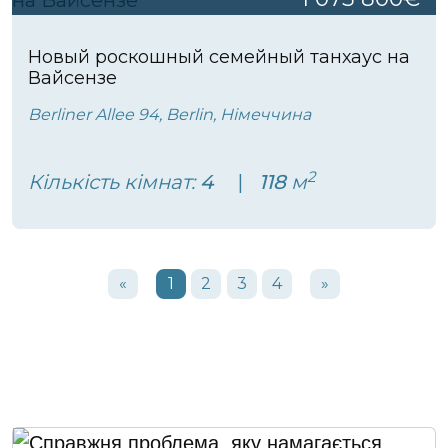
Новый роскошный семейный танхаус на
Вайсензе
Berliner Allee 94, Berlin, Німеччина
2
Кількість кімнат:
4
118
м
«
1
2
3
4
»