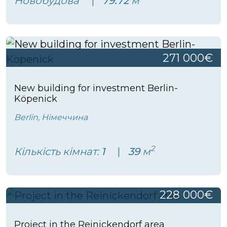
Новобудова
79.72
м
271 000€
New building for investment Berlin-
Köpenick
Berlin, Німеччина
2
Кількість кімнат:
1
39
м
228 000€
Project in the Reinickendorf area