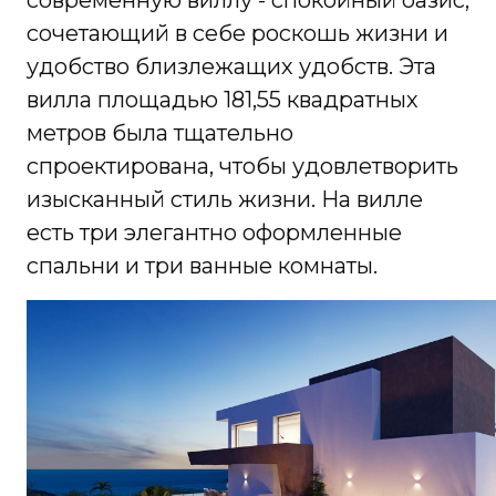
современную виллу - спокойный оазис,
сочетающий в себе роскошь жизни и
удобство близлежащих удобств. Эта
вилла площадью 181,55 квадратных
метров была тщательно
спроектирована, чтобы удовлетворить
изысканный стиль жизни. На вилле
есть три элегантно оформленные
спальни и три ванные комнаты.