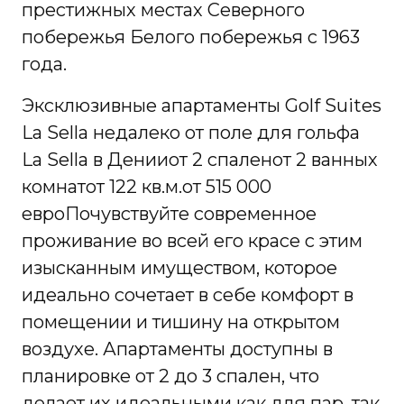
престижных местах Северного
побережья Белого побережья с 1963
года.
Эксклюзивные апартаменты Golf Suites
La Sella недалеко от поле для гольфа
La Sella в Денииот 2 спаленот 2 ванных
комнатот 122 кв.м.от 515 000
евроПочувствуйте современное
проживание во всей его красе с этим
изысканным имуществом, которое
идеально сочетает в себе комфорт в
помещении и тишину на открытом
воздухе. Апартаменты доступны в
планировке от 2 до 3 спален, что
делает их идеальными как для пар, так