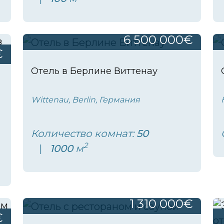
6 500 000€
€
Отель в Берлине Виттенау
Wittenau, Berlin, Германия
Количество комнат:
50
2
1000
м
1 310 000€
€