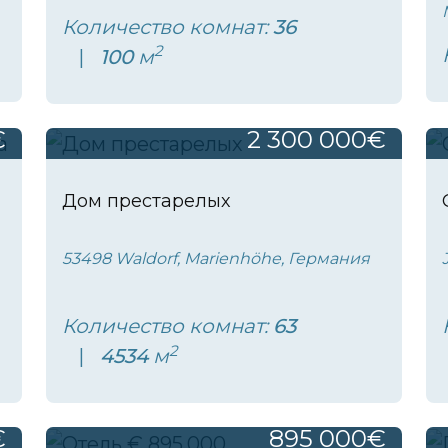
Количество комнат:
36
2
100
м
€
2 300 000€
Дом престарелых
53498 Waldorf, Marienhöhe, Германия
Количество комнат:
63
2
4534
м
€
895 000€