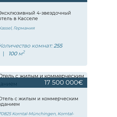
Эксклюзивный 4-звездочный
отель в Касселе
Kassel, Германия
Количество комнат:
255
2
100
м
17 500 000€
Отель с жилым и коммерческим
зданием
70825 Korntal-Münchingen, Korntal-