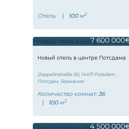
2
Отель
100
м
7 600 000
Новый отель в центре Потсдама
Zeppelinstraße 50, 14471 Potsdam ,
Потсдам, Германия
Количество комнат:
36
2
100
м
4 500 000