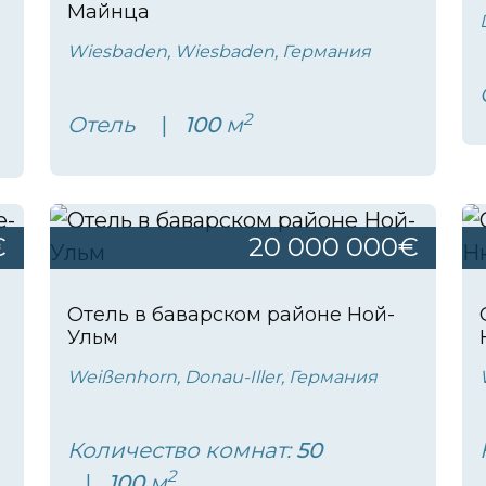
Майнца
Wiesbaden, Wiesbaden, Германия
2
Отель
100
м
€
20 000 000€
Отель в баварском районе Ной-
Ульм
Weißenhorn, Donau-Iller, Германия
Количество комнат:
50
2
100
м