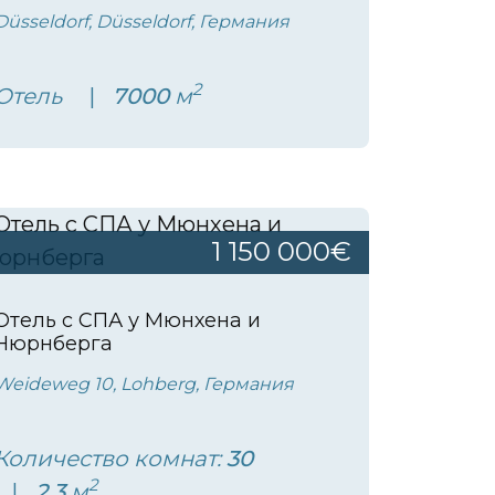
Düsseldorf, Düsseldorf, Германия
2
Отель
7000
м
1 150 000€
Отель с СПА у Мюнхена и
Нюрнберга
Weideweg 10, Lohberg, Германия
Количество комнат:
30
2
2.3
м