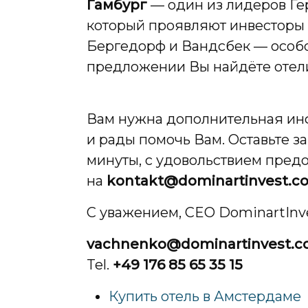
Гамбург
— один из лидеров Ге
который проявляют инвесторы и
Бергедорф и Вандсбек — особо
предложении Вы найдёте отели к
Вам нужна дополнительная инф
и рады помочь Вам. Оставьте з
минуты, с удовольствием пред
на
kontakt@dominartinvest.c
С уважением, CEO DominartInve
vachnenko@dominartinvest.
Tel.
+49 176 85 65 35 15
Купить отель в Амстердаме