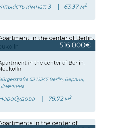
2
Кількість кімнат:
3
63.37
м
516 000€
Apartment in the center of Berlin.
Neukolln
Bürgerstraße 53 12347 Berlin, Берлин,
Німеччина
2
Новобудова
79.72
м