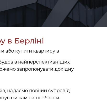
у в Берліні
и або купити квартиру в
вобудов в найперспективніших
 можемо запропонувати дохідну
ків, надаємо повний супровід
нувати вам наші об'єкти.