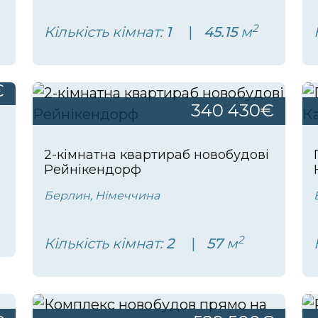
2
Кількість кімнат:
1
45.15
м
€
340 430€
2-кімнатна квартираб новобудові
Рейнікендорф
Берлин, Німеччина
2
Кількість кімнат:
2
57
м