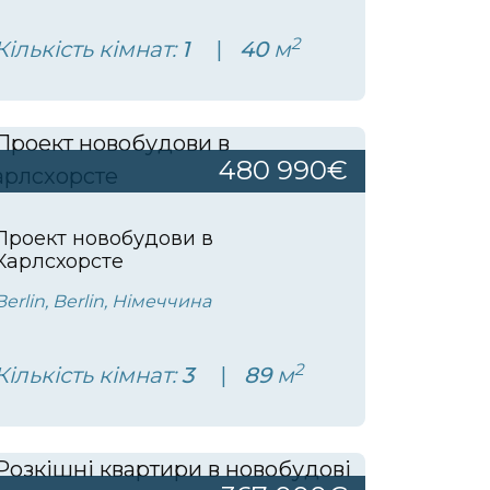
2
Кількість кімнат:
1
40
м
480 990€
Проект новобудови в
Карлсхорсте
Berlin, Berlin, Німеччина
2
Кількість кімнат:
3
89
м