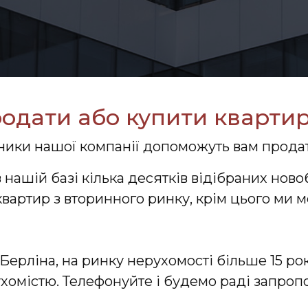
одати або купити квартир
тники нашої компанії допоможуть вам продат
в нашій базі кілька десятків відібраних но
 квартир з вторинного ринку, крім цього ми
Берліна, на ринку нерухомості більше 15 ро
хомістю. Телефонуйте і будемо раді запропо