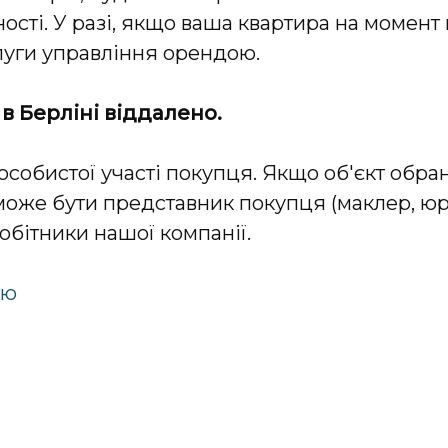
ості. У разі, якщо ваша квартира на момен
луги управління орендою.
в Берліні віддалено.
особистої участі покупця. Якщо об'єкт обра
 може бути представник покупця (маклер, юр
обітники нашої компанії.
тю