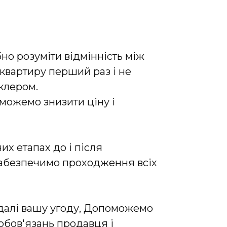
но розуміти відмінність між
 квартиру перший раз і не
клером.
оможемо знизити ціну і
их етапах до і після
 забезпечимо проходження всіх
 далі вашу угоду, Допоможемо
зобов'язань продавця і