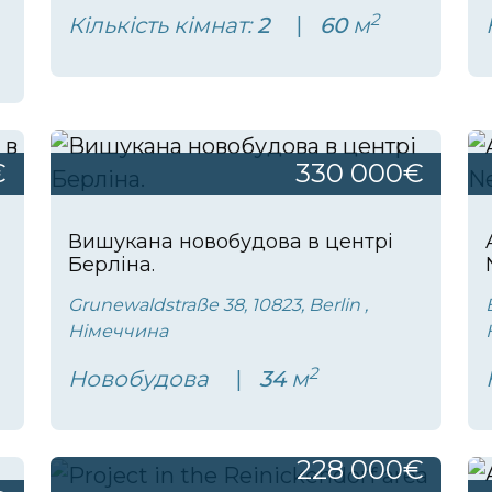
2
Кількість кімнат:
2
60
м
€
330 000€
Вишукана новобудова в центрі
Берліна.
Grunewaldstraße 38, 10823, Berlin ,
Німеччина
2
Новобудова
34
м
228 000€