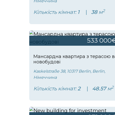
Німеччина
2
Кількість кімнат:
1
38
м
533 000
Мансардна квартира з терасою в
новобудові
Kaskelstraße 38, 10317 Berlin, Berlin,
Німеччина
2
Кількість кімнат:
2
48.57
м