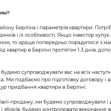
ліні?
йону Берліна і параметрів квартири. Потріб
инків і їх особливості. Якщо інвестор купує
іном, то краще попередньо порадитися з ма
д квартир в Берліні протягом 1-3 днів, доп
 будемо супроводжувати вас на всіх наступн
са. Ми подбаємо про підготовку договору і
р придбання квартири в Берліні.
івлі-продажу, ми будемо супроводжувати і
в і зборів, будемо контролювати виконання 