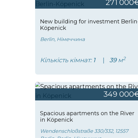
271 000
New building for investment Berlin
Köpenick
Berlin, Німеччина
2
Кількість кімнат:
1
39
м
349 000
Spacious apartments on the River
in Köpenick
Wendenschloßstraße 330/332, 12557