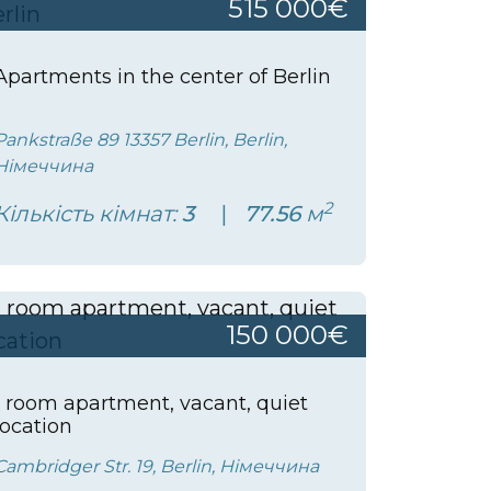
515 000€
Apartments in the center of Berlin
Pankstraße 89 13357 Berlin, Berlin,
Німеччина
2
Кількість кімнат:
3
77.56
м
150 000€
1 room apartment, vacant, quiet
location
Cambridger Str. 19, Berlin, Німеччина