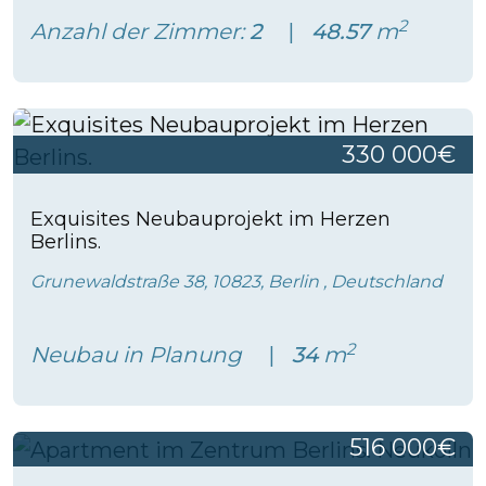
2
Anzahl der Zimmer:
2
48.57
m
330 000€
Exquisites Neubauprojekt im Herzen
Berlins.
Grunewaldstraße 38, 10823, Berlin , Deutschland
2
Neubau in Planung
34
m
516 000€