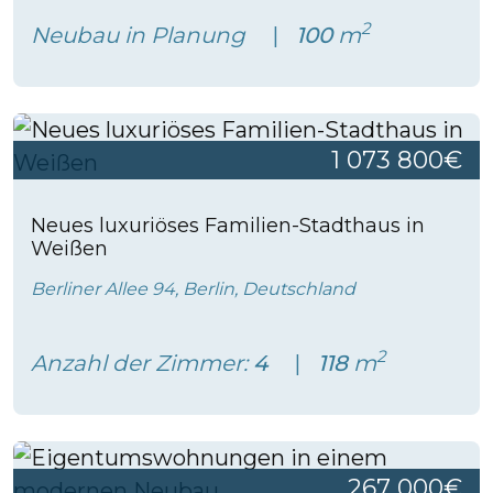
2
Neubau in Planung
100
m
1 073 800€
Neues luxuriöses Familien-Stadthaus in
Weißen
Berliner Allee 94, Berlin, Deutschland
2
Anzahl der Zimmer:
4
118
m
267 000€