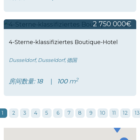
2 750 000€
4-Sterne-klassifiziertes Boutique-Hotel
Dusseldorf, Dusseldorf, 德国
2
房间数量:
18
100
m
1
2
3
4
5
6
7
8
9
10
11
12
13